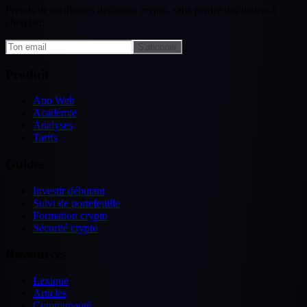
Prends de meilleures décisions crypto, sans perdre des heures à
chercher.
S'abonner
Produit
App Web
Académie
Analyses
Tarifs
Guides
Investir débutant
Suivi de portefeuille
Formation crypto
Sécurité crypto
Ressources
Lexique
Articles
Communauté