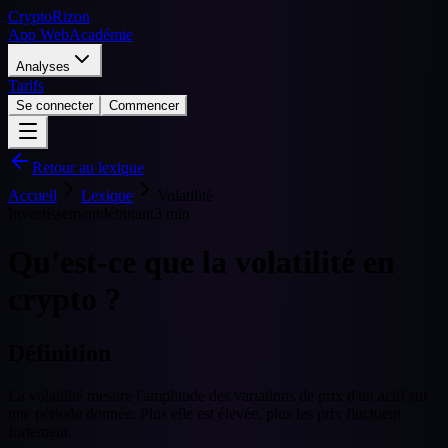
CryptoRizon
App Web
Académie
Analyses
Tarifs
Se connecter
Commencer
Retour au lexique
Accueil
Lexique
Volatilité
Investissement
débutant
3 min
Qu'est-ce que la volatilité en
crypto ?
Définition
La volatilité mesure l'amplitude des variations de prix d'un actif sur
une période donnée. Plus elle est élevée, plus les prix fluctuent
fortement.