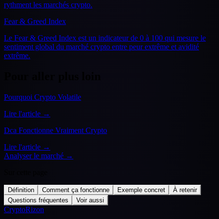
rythment les marchés crypto.
Fear & Greed Index
Le Fear & Greed Index est un indicateur de 0 à 100 qui mesure le
sentiment global du marché crypto entre peur extrême et avidité
extrême.
Pour aller plus loin
Pourquoi Crypto Volatile
Lire l'article →
Dca Fonctionne Vraiment Crypto
Lire l'article →
Analyser le marché →
Sur cette page
Définition
Comment ça fonctionne
Exemple concret
À retenir
Questions fréquentes
Voir aussi
CryptoRizon