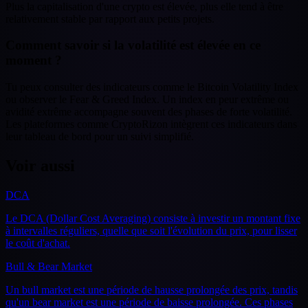
Plus la capitalisation d'une crypto est élevée, plus elle tend à être
relativement stable par rapport aux petits projets.
Comment savoir si la volatilité est élevée en ce
moment ?
Tu peux consulter des indicateurs comme le Bitcoin Volatility Index
ou observer le Fear & Greed Index. Un index en peur extrême ou
avidité extrême accompagne souvent des phases de forte volatilité.
Les plateformes comme CryptoRizon intègrent ces indicateurs dans
leur tableau de bord pour un suivi simplifié.
Voir aussi
DCA
Le DCA (Dollar Cost Averaging) consiste à investir un montant fixe
à intervalles réguliers, quelle que soit l'évolution du prix, pour lisser
le coût d'achat.
Bull & Bear Market
Un bull market est une période de hausse prolongée des prix, tandis
qu'un bear market est une période de baisse prolongée. Ces phases