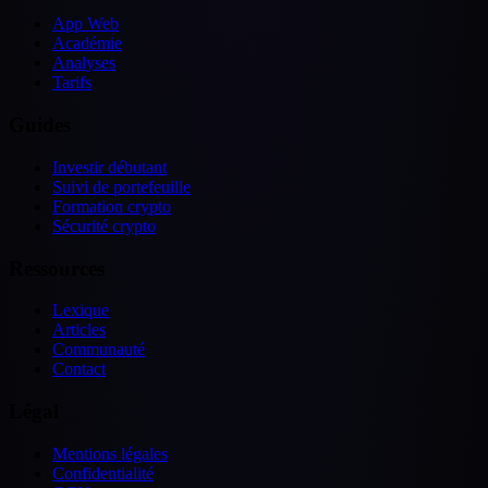
App Web
Académie
Analyses
Tarifs
Guides
Investir débutant
Suivi de portefeuille
Formation crypto
Sécurité crypto
Ressources
Lexique
Articles
Communauté
Contact
Légal
Mentions légales
Confidentialité