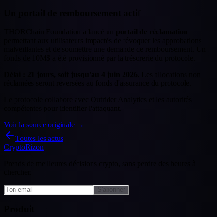
Un portail de remboursement actif
THORChain Foundation a lancé un
portail de réclamation
permettant aux utilisateurs impactés de révoquer les approbations
malveillantes et de soumettre une demande de remboursement. Un
fonds de 10M$ a été provisionné par la trésorerie du protocole.
Délai : 21 jours, soit jusqu'au 4 juin 2026.
Les allocations non
réclamées seront reversées au fonds d'assurance du protocole.
Le protocole collabore avec Outrider Analytics et les autorités
compétentes pour identifier l'attaquant.
Voir la source originale →
Toutes les actus
CryptoRizon
Prends de meilleures décisions crypto, sans perdre des heures à
chercher.
S'abonner
Produit