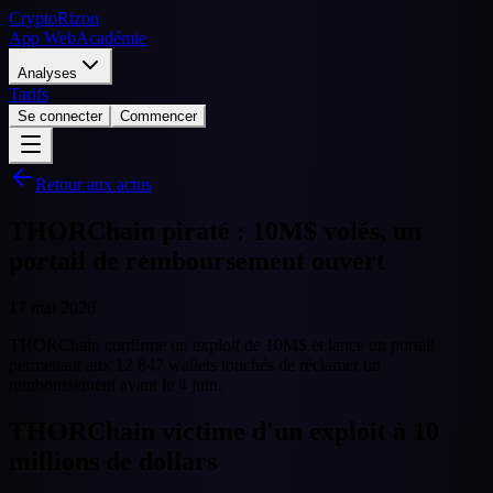
CryptoRizon
App Web
Académie
Analyses
Tarifs
Se connecter
Commencer
Retour aux actus
THORChain piraté : 10M$ volés, un
portail de remboursement ouvert
17 mai 2026
THORChain confirme un exploit de 10M$ et lance un portail
permettant aux 12 847 wallets touchés de réclamer un
remboursement avant le 4 juin.
THORChain victime d'un exploit à 10
millions de dollars