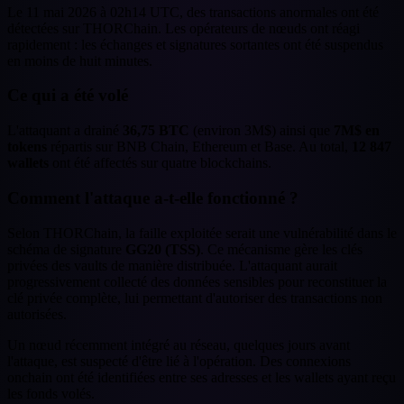
Le 11 mai 2026 à 02h14 UTC, des transactions anormales ont été
détectées sur THORChain. Les opérateurs de nœuds ont réagi
rapidement : les échanges et signatures sortantes ont été suspendus
en moins de huit minutes.
Ce qui a été volé
L'attaquant a drainé
36,75 BTC
(environ 3M$) ainsi que
7M$ en
tokens
répartis sur BNB Chain, Ethereum et Base. Au total,
12 847
wallets
ont été affectés sur quatre blockchains.
Comment l'attaque a-t-elle fonctionné ?
Selon THORChain, la faille exploitée serait une vulnérabilité dans le
schéma de signature
GG20 (TSS)
. Ce mécanisme gère les clés
privées des vaults de manière distribuée. L'attaquant aurait
progressivement collecté des données sensibles pour reconstituer la
clé privée complète, lui permettant d'autoriser des transactions non
autorisées.
Un nœud récemment intégré au réseau, quelques jours avant
l'attaque, est suspecté d'être lié à l'opération. Des connexions
onchain ont été identifiées entre ses adresses et les wallets ayant reçu
les fonds volés.