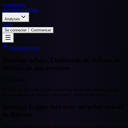
CryptoRizon
App Web
Académie
Analyses
Tarifs
Se connecter
Commencer
Retour aux actus
Strategy achète 2 milliards de dollars de
Bitcoin en une semaine
18 mai 2026
La firme de Michael Saylor réalise l'un de ses plus grands achats
hebdomadaires de Bitcoin, atteignant 2 milliards de dollars.
Strategy frappe fort avec un achat massif
de Bitcoin
Strategy, l'entreprise dirigée par Michael Saylor, a réalisé l'une de ses