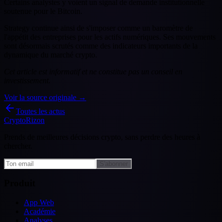
Certains analystes y voient un signal de demande institutionnelle
soutenue pour le Bitcoin.
Strategy continue ainsi de s'imposer comme un baromètre de
l'appétit des entreprises pour les actifs numériques. Ses mouvements
sont désormais scrutés comme des indicateurs importants de la
dynamique du marché crypto.
Cet article est informatif et ne constitue pas un conseil en
investissement.
Voir la source originale →
Toutes les actus
CryptoRizon
Prends de meilleures décisions crypto, sans perdre des heures à
chercher.
S'abonner
Produit
App Web
Académie
Analyses