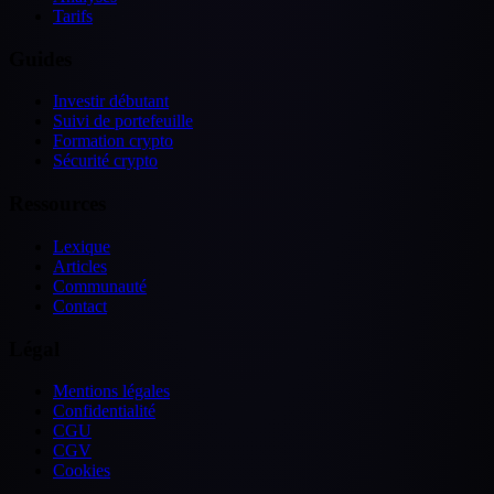
Tarifs
Guides
Investir débutant
Suivi de portefeuille
Formation crypto
Sécurité crypto
Ressources
Lexique
Articles
Communauté
Contact
Légal
Mentions légales
Confidentialité
CGU
CGV
Cookies